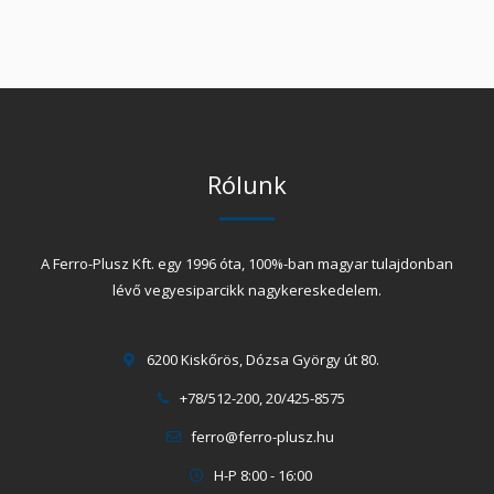
Rólunk
A Ferro-Plusz Kft. egy 1996 óta, 100%-ban magyar tulajdonban
lévő vegyesiparcikk nagykereskedelem.
6200 Kiskőrös, Dózsa György út 80.
+78/512-200, 20/425-8575
ferro@ferro-plusz.hu
H-P 8:00 - 16:00