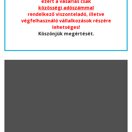
ezért a vásárlás csak
közösségi adószámmal
rendelkező viszonteladó, illetve
végfelhasználó vállalkozások részére
lehetséges!
Köszönjük megértését.
Ha tetszettek termékeink, és az Ön viszonteladói
boltjába beleillenek, regisztráljon, és legyen egy