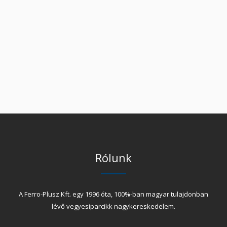
Rólunk
A Ferro-Plusz Kft. egy 1996 óta, 100%-ban magyar tulajdonban
lévő vegyesiparcikk nagykereskedelem.