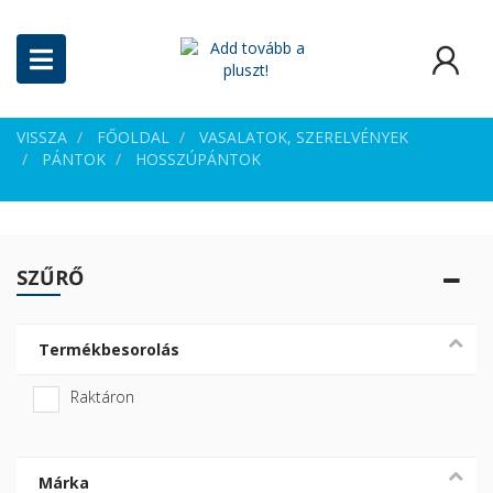
VISSZA
FŐOLDAL
VASALATOK, SZERELVÉNYEK
PÁNTOK
HOSSZÚPÁNTOK
SZŰRŐ
Termékbesorolás
Raktáron
Márka